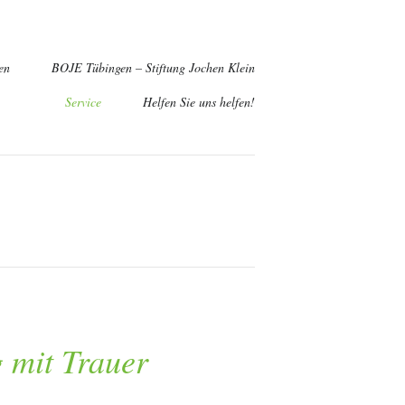
en
BOJE Tübingen – Stiftung Jochen Klein
Service
Helfen Sie uns helfen!
g zum ehrenamtlichen Begleiter
richt "Engagement beim Kinderhospizdienst BOJE"
mit Trauer