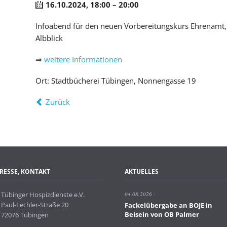
16.10.2024, 18:00 – 20:00
Infoabend für den neuen Vorbereitungskurs Ehrenamt,
Albblick
⇒
weitere Informationen
Ort: Stadtbücherei Tübingen, Nonnengasse 19
Zurück
RESSE, KONTAKT
AKTUELLES
Tübinger Hospizdienste e.V.
04.08.2026
Paul-Lechler-Straße 20
Fackelübergabe an BOJE in
Beisein von OB Palmer
72076 Tübingen