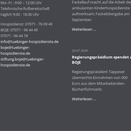
Fackellauf macht auf die Arbeit de
Mo–Fr.: 9:00 – 12:00 Uhr
ambulanten Kinderhospizdienste
Telefonische Rufbereitschaft
aufmerksam; Fackelübergabe am 
täglich 9:00 - 18:30 Uhr
September.
Hospizdienst: 07071 - 76 09 49
Fackelübergabe
Weiterlesen …
BOJE: 07071 - 96 44 49
an
07071 - 96 44 78
BOJE
info@tuebinger-hospizdienste.de
in
boje@tuebinger-
28.07.2026
Beisein
hospizdienste.de
Regierungspräsidium spendet 
von
stiftung.boje@tuebinger-
BOJE
OB
hospizdienste.de
Palmer
Regierungspräsident Tappeser
überreichte Einnahmen von 900
Euro aus dem Mitarbeitenden-
Bücherflohmarkt.
Regierungspräsidiu
Weiterlesen …
spendet
an
BOJE