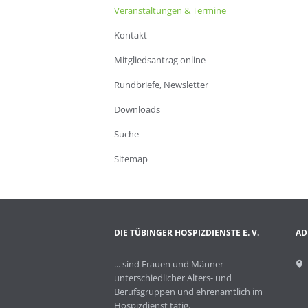
Veranstaltungen & Termine
Kontakt
Mitgliedsantrag online
Rundbriefe, Newsletter
Downloads
Suche
Sitemap
DIE TÜBINGER HOSPIZDIENSTE E. V.
AD
... sind Frauen und Männer
unterschiedlicher Alters- und
Berufsgruppen und ehrenamtlich im
Hospizdienst tätig.