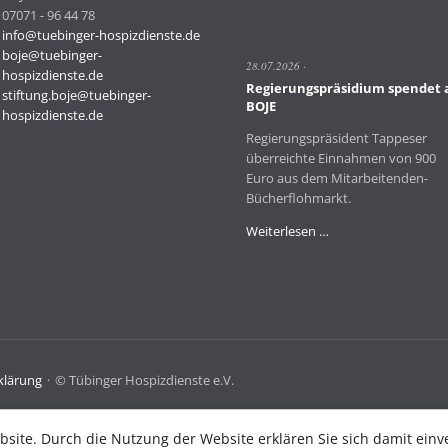
an
07071 - 96 44 78
BOJE
info@tuebinger-hospizdienste.de
in
boje@tuebinger-
28.07.2026
Beisein
hospizdienste.de
Regierungspräsidium spendet 
von
stiftung.boje@tuebinger-
BOJE
OB
hospizdienste.de
Palmer
Regierungspräsident Tappeser
überreichte Einnahmen von 900
Euro aus dem Mitarbeitenden-
Bücherflohmarkt.
Regierungspräsidiu
Weiterlesen …
spendet
an
BOJE
klärung
© Tübinger Hospizdienste e.V.
bsite. Durch die Nutzung der Website erklären Sie sich damit einv