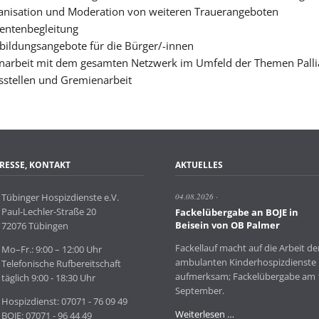
anisation und Moderation von weiteren Trauerangeboten
ientenbegleitung
tbildungsangebote für die Bürger/-innen
arbeit mit dem gesamten Netzwerk im Umfeld der Themen Palliat
sstellen und Gremienarbeit
RESSE, KONTAKT
AKTUELLES
Tübinger Hospizdienste e.V.
04.08.2026
Paul-Lechler-Straße 20
Fackelübergabe an BOJE in
Beisein von OB Palmer
72076 Tübingen
Fackellauf macht auf die Arbeit de
Mo–Fr.: 9:00 – 12:00 Uhr
ambulanten Kinderhospizdienste
Telefonische Rufbereitschaft
aufmerksam; Fackelübergabe am 
täglich 9:00 - 18:30 Uhr
September.
Hospizdienst: 07071 - 76 09 49
Fackelübergabe
Weiterlesen …
BOJE: 07071 - 96 44 49