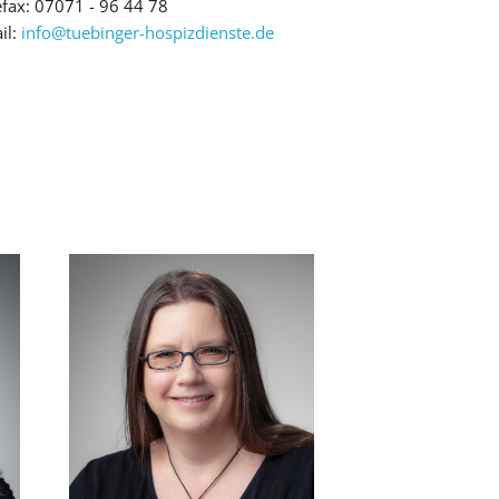
efax: 07071 - 96 44 78
il:
info@tuebinger-hospizdienste.de