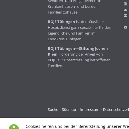
Senioren- und Pflegeheimen, in
Krankenhäusern und bei den
Familien zuhause.
BOJE Tübingen
ist der häusliche
Hospizdienst ganz speziell für Kinder,
Jugendliche und Familien im
Landkreis Tübingen.
BOJE Tübingen—Stiftung Jochen
Klein
, Förderung der Arbeit von
BOJE, zur Unterstützung betroffener
Familien.
Navigation
Suche
Sitemap
Impressum
Datenschutzer
überspringen
Cookies helfen uns bei der Bereitstellung unserer We