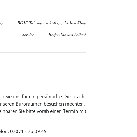
en
BOJE Tübingen – Stiftung Jochen Klein
Service
Helfen Sie uns helfen!
g zum ehrenamtlichen Begleiter
richt "Engagement beim Kinderhospizdienst BOJE"
n Sie uns für ein persönliches Gespräch
unseren Büroräumen besuchen möchten,
einbaren Sie bitte vorab einen Termin mit
.
efon: 07071 - 76 09 49