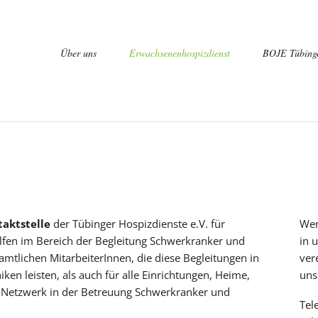
Navigation
Über uns
Erwachsenenhospizdienst
BOJE Tübing
überspringen
Qualifizierun
Erfahrungsbe
Der Vorbereitungskurs
taktstelle
der Tübinger Hospizdienste e.V. für
Wen
Veranstaltungen, Termine
lfen im Bereich der Begleitung Schwerkranker und
in 
mtlichen MitarbeiterInnen, die diese Begleitungen in
ver
ken leisten, als auch für alle Einrichtungen, Heime,
uns
en Netzwerk in der Betreuung Schwerkranker und
Tel