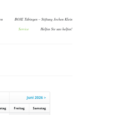
en
BOJE Tübingen – Stiftung Jochen Klein
Service
Helfen Sie uns helfen!
g zum ehrenamtlichen Begleiter
richt "Engagement beim Kinderhospizdienst BOJE"
Juni 2026 >
stag
Fr
eitag
Sa
mstag