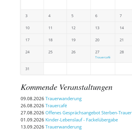
3
4
5
6
7
10
11
12
13
14
17
18
19
20
21
24
25
26
27
28
Trauercafé
31
Kommende Veranstaltungen
09.08.2026
Trauerwanderung
26.08.2026
Trauercafé
27.08.2026
Offenes Gesprächsangebot Sterben-Trauer
01.09.2026
Kinder-Lebenslauf - Fackelübergabe
13.09.2026
Trauerwanderung