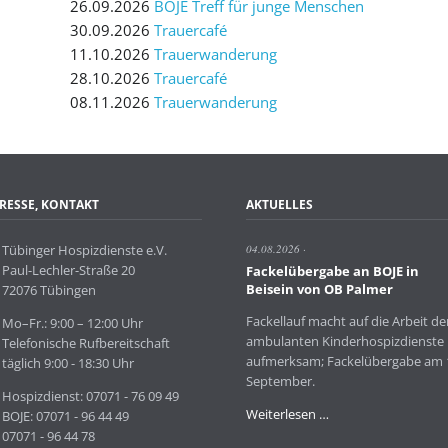
26.09.2026
BOJE Treff für junge Menschen
30.09.2026
Trauercafé
11.10.2026
Trauerwanderung
28.10.2026
Trauercafé
08.11.2026
Trauerwanderung
RESSE, KONTAKT
AKTUELLES
Tübinger Hospizdienste e.V.
04.08.2026
Paul-Lechler-Straße 20
Fackelübergabe an BOJE in
Beisein von OB Palmer
72076 Tübingen
Fackellauf macht auf die Arbeit de
Mo–Fr.: 9:00 – 12:00 Uhr
ambulanten Kinderhospizdienste
Telefonische Rufbereitschaft
aufmerksam; Fackelübergabe am 
täglich 9:00 - 18:30 Uhr
September.
Hospizdienst: 07071 - 76 09 49
Fackelübergabe
Weiterlesen …
BOJE: 07071 - 96 44 49
an
07071 - 96 44 78