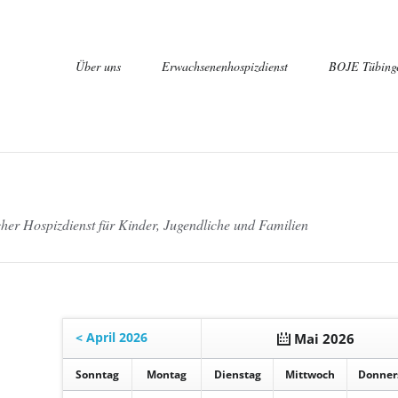
Navigation
Über uns
Erwachsenenhospizdienst
BOJE Tübing
überspringen
er Hospizdienst für Kinder, Jugendliche und Familien
Qualifizierun
Erfahrungsbe
Der Vorbereitungskurs
Veranstaltungen, Termine
< April 2026
Mai 2026
So
nntag
Mo
ntag
Di
enstag
Mi
ttwoch
Do
nner