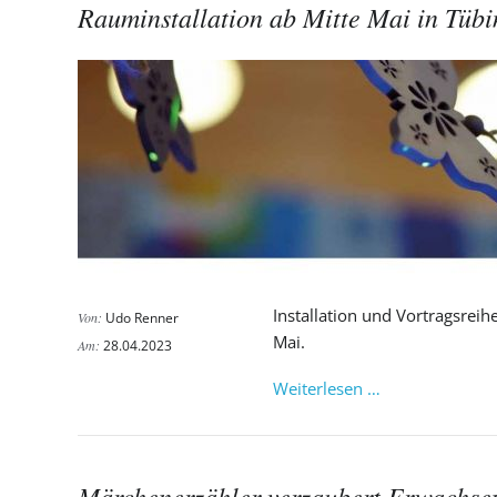
Rauminstallation ab Mitte Mai in Tüb
Installation und Vortragsreih
Von:
Udo Renner
Mai.
Am:
28.04.2023
Rauminstallati
Weiterlesen …
ab
Mitte
Mai
Märchenerzähler verzaubert Erwachse
in