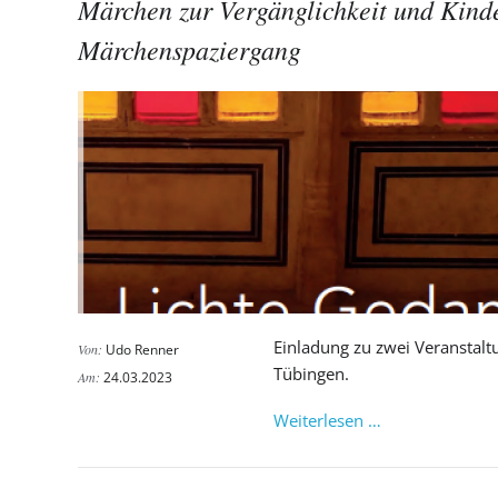
Märchen zur Vergänglichkeit und Kind
in
Grosselfingen
Märchenspaziergang
Einladung zu zwei Veranstal
Von:
Udo Renner
Tübingen.
Am:
24.03.2023
Märchen
Weiterlesen …
zur
Vergänglichkeit