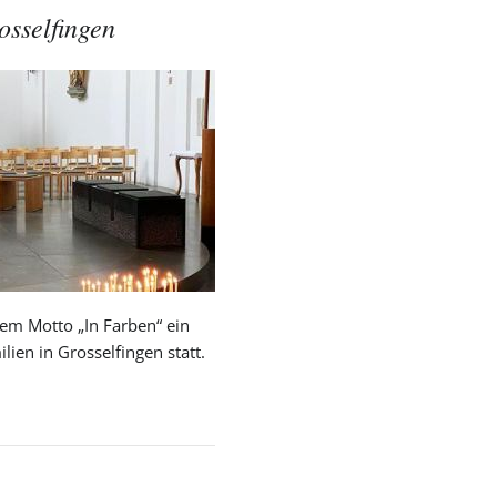
osselfingen
em Motto „In Farben“ ein
ien in Grosselfingen statt.
ag