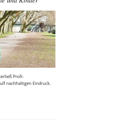
erließ Profi-
lf nachhaltigen Eindruck.
er