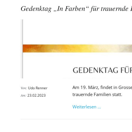
und
Gedenktag „In Farben“ für trauernde 
Kinder-
Märchenspazie
Am 19. März, findet in Gross
Von:
Udo Renner
trauernde Familien statt.
Am:
23.02.2023
Gedenktag
Weiterlesen …
„In
Farben“
für