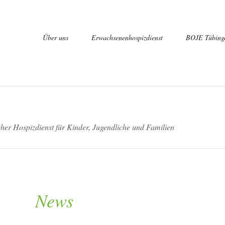
Navigation
Über uns
Erwachsenenhospizdienst
BOJE Tübing
überspringen
er Hospizdienst für Kinder, Jugendliche und Familien
Qualifizierun
Erfahrungsbe
Der Vorbereitungskurs
Veranstaltungen, Termine
News