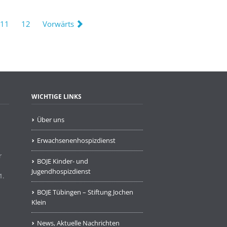
11
12
Vorwärts
WICHTIGE LINKS
Über uns
Erwachsenenhospizdienst
r
BOJE Kinder- und
Jugendhospizdienst
1.
BOJE Tübingen – Stiftung Jochen
Klein
News, Aktuelle Nachrichten