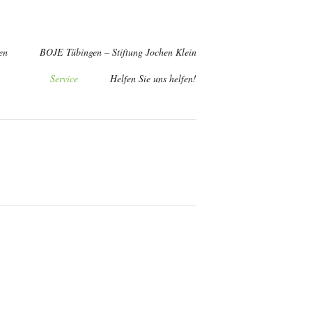
en
BOJE Tübingen – Stiftung Jochen Klein
Service
Helfen Sie uns helfen!
g zum ehrenamtlichen Begleiter
richt "Engagement beim Kinderhospizdienst BOJE"