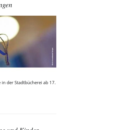
ingen
e in der Stadtbücherei ab 17.
on
ne und Kinder