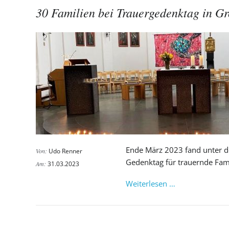
30 Familien bei Trauergedenktag in Gr
Kinder
Ende März 2023 fand unter d
Von:
Udo Renner
Gedenktag für trauernde Famil
Am:
31.03.2023
30
Weiterlesen …
Familien
bei
Trauergedenkt