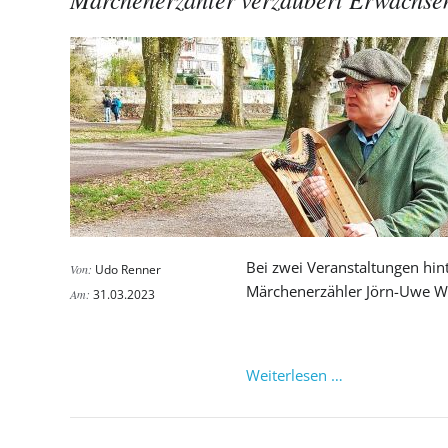
Tübingen
Bei zwei Veranstaltungen hint
Von:
Udo Renner
Märchenerzähler Jörn-Uwe Wu
Am:
31.03.2023
Märchenerzähl
Weiterlesen …
verzaubert
Erwachsene
und